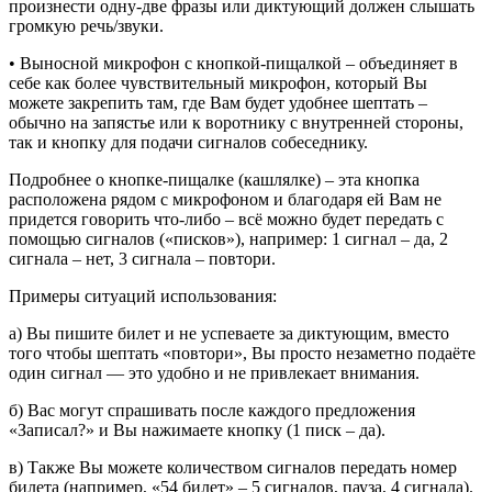
произнести одну-две фразы или диктующий должен слышать
громкую речь/звуки.
• Выносной микрофон с кнопкой-пищалкой – объединяет в
себе как более чувствительный микрофон, который Вы
можете закрепить там, где Вам будет удобнее шептать –
обычно на запястье или к воротнику с внутренней стороны,
так и кнопку для подачи сигналов собеседнику.
Подробнее о кнопке-пищалке (кашлялке) – эта кнопка
расположена рядом с микрофоном и благодаря ей Вам не
придется говорить что-либо – всё можно будет передать с
помощью сигналов («писков»), например: 1 сигнал – да, 2
сигнала – нет, 3 сигнала – повтори.
Примеры ситуаций использования:
а) Вы пишите билет и не успеваете за диктующим, вместо
того чтобы шептать «повтори», Вы просто незаметно подаёте
один сигнал — это удобно и не привлекает внимания.
б) Вас могут спрашивать после каждого предложения
«Записал?» и Вы нажимаете кнопку (1 писк – да).
в) Также Вы можете количеством сигналов передать номер
билета (например, «54 билет» – 5 сигналов, пауза, 4 сигнала).