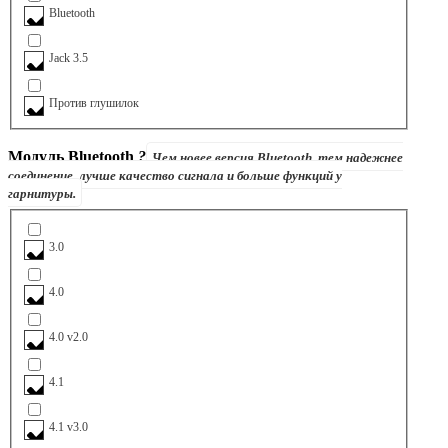
Bluetooth
Jack 3.5
Против глушилок
Модуль Bluetooth
?
Чем новее версия Bluetooth, тем надежнее
соединение, лучше качество сигнала и больше функций у
гарнитуры.
3.0
4.0
4.0 v2.0
4.1
4.1 v3.0