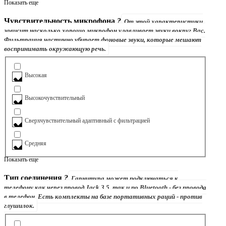
Показать еще
Чувствительность микрофона
?
От этой характеристики
зависит насколько хорошо микрофон улавливает звуки вокруг Вас.
Фильтрация частично убирает фоновые звуки, которые мешают
воспринимать окружающую речь.
Высокая
Высокочувствительный
Сверхчувствительный адаптивный с фильтрацией
Средняя
Показать еще
Тип соединения
?
Гарнитура может подключаться к
телефону как через провод Jack 3.5, так и по Bluetooth - без провода
в телефон. Есть комплекты на базе портативных раций - против
глушилок.