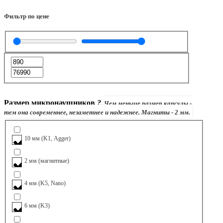
Фильтр по цене
Размер микронаушников
?
Чем меньше размер капсулы -
тем она современнее, незаметнее и надежнее. Магниты - 2 мм.
10 мм (K1, Agger)
2 мм (магнитные)
4 мм (K5, Nano)
6 мм (K3)