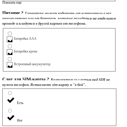
Показать еще
Питание
?
Гарнитура может работать от встроенного в нее
аккумулятора или от батареек, которые находятся на отдельном
проводе и кладутся в другой карман от телефона.
Батарейка ААА
Батарейка крона
Встроенный аккумулятор
Слот для SIM-карты
?
Комплектам со слотом под SIM не
нужен телефон. Вставляете sim-карту и "в бой".
Есть
Нет