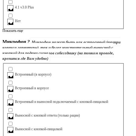
4.1 v3.0 Plus
Нет
Показать еще
Микрофон
?
Микрофон может быть как встроенный (внутри
корпуса гарнитуры), так и более чувствительный выносной с
кнопкой для подачи сигналов собеседнику (на тонком проводе,
крепится где Вам удобно)
Встроенный (в корпусе)
Встроенный в корпусе
Встроенный и выносной подключаемый с кнопкой-пищалкой
Выносной с кнопкой ответа (только рации)
Выносной с кнопкой-пищалкой