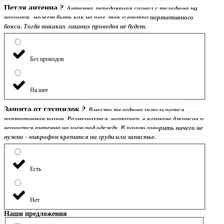
Петля антенна
?
Антенна, передающая сигнал с телефона на
наушник, может быть как на шее, так и внутри портативного
бокса. Тогда никаких лишних проводов не будет.
Без проводов
На шее
Защита от глушилок
?
Вместо телефона используется
портативная рация. Размещается, например, в кармане джинсов и
вешается антенна на шею под одежду. В рацию говорить ничего не
нужно - микрофон крепится на груди или запястье.
Есть
Нет
Наши предложения