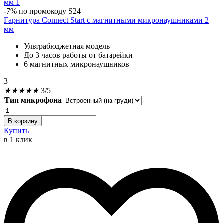
-7% по промокоду S24
Гарнитура Connect Start с магнитными микронаушниками 2
мм
Ультрабюджетная модель
До 3 часов работы от батарейки
6 магнитных микронаушников
3
★
★
★
★
★
3/5
Тип микрофона
Количество
Гарнитура
В корзину
Connect
Купить
Start
в 1 клик
с
магнитными
микронаушниками
2
мм