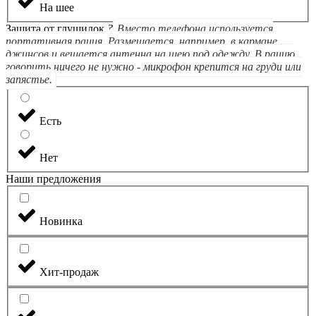
На шее
Защита от глушилок
?
Вместо телефона используется
портативная рация. Размещается, например, в кармане
джинсов и вешается антенна на шею под одежду. В рацию
говорить ничего не нужно - микрофон крепится на груди или
запястье.
Есть
Нет
Наши предложения
Новинка
Хит-продаж