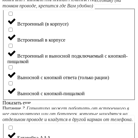
выносной с кнопкой для подачи сигналов собеседнику (на
тонком проводе, крепится где Вам удобно)
Встроенный (в корпусе)
Встроенный в корпусе
Встроенный и выносной подключаемый с кнопкой-
пищалкой
Выносной с кнопкой ответа (только рации)
Выносной с кнопкой-пищалкой
Показать еще
Питание
?
Гарнитура может работать от встроенного в
нее аккумулятора или от батареек, которые находятся на
отдельном проводе и кладутся в другой карман от телефона.
Батарейка ААА