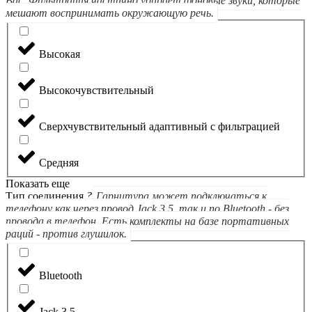
Вас. Фильтрация частично убирает фоновые звуки, которые
мешают воспринимать окружающую речь.
Высокая
Высокочувствительный
Сверхчувствительный адаптивный с фильтрацией
Средняя
Показать еще
Тип соединения
?
Гарнитура может подключаться к
телефону как через провод Jack 3.5, так и по Bluetooth - без
провода в телефон. Есть комплекты на базе портативных
раций - против глушилок.
Bluetooth
Jack 3.5