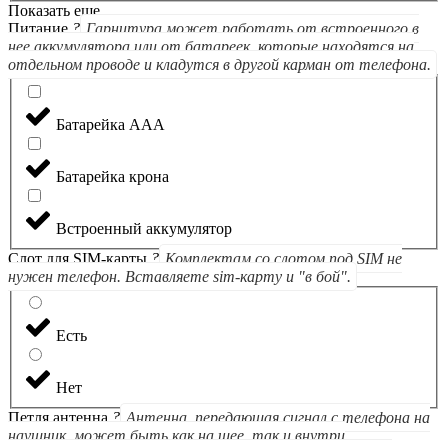
Показать еще
Питание
?
Гарнитура может работать от встроенного в
нее аккумулятора или от батареек, которые находятся на
отдельном проводе и кладутся в другой карман от телефона.
Батарейка ААА
Батарейка крона
Встроенный аккумулятор
Слот для SIM-карты
?
Комплектам со слотом под SIM не
нужен телефон. Вставляете sim-карту и "в бой".
Есть
Нет
Петля антенна
?
Антенна, передающая сигнал с телефона на
наушник, может быть как на шее, так и внутри