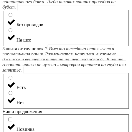
портативного бокса. Тогда никаких лишних проводов не
будет.
Без проводов
На шее
Защита от глушилок
?
Вместо телефона используется
портативная рация. Размещается, например, в кармане
джинсов и вешается антенна на шею под одежду. В рацию
говорить ничего не нужно - микрофон крепится на груди или
запястье.
Есть
Нет
Наши предложения
Новинка