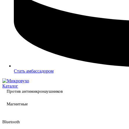
Стать амбассадором
Каталог
Против антимикронаушников
Магнитные
Bluetooth