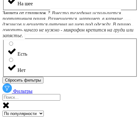
На шее
Защита от глушилок
?
Вместо телефона используется
портативная рация. Размещается, например, в кармане
джинсов и вешается антенна на шею под одежду. В рацию
говорить ничего не нужно - микрофон крепится на груди или
запястье.
Есть
Нет
Сбросить фильтры
Фильтры