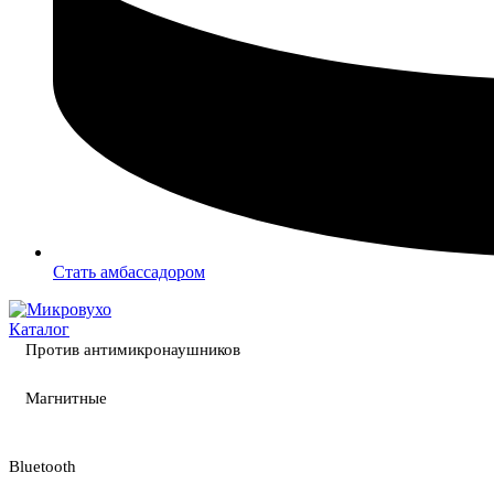
Стать амбассадором
Каталог
Против антимикронаушников
Магнитные
Bluetooth