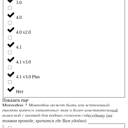
3.0
4.0
4.0 v2.0
4.1
4.1 v3.0
4.1 v3.0 Plus
Нет
Показать еще
Микрофон
?
Микрофон может быть как встроенный
(внутри корпуса гарнитуры), так и более чувствительный
выносной с кнопкой для подачи сигналов собеседнику (на
тонком проводе, крепится где Вам удобно)