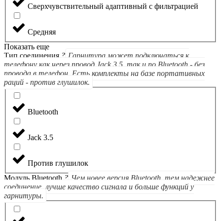
Сверхчувствительный адаптивный с фильтрацией
Средняя
Показать еще
Тип соединения
?
Гарнитура может подключаться к
телефону как через провод Jack 3.5, так и по Bluetooth - без
провода в телефон. Есть комплекты на базе портативных
раций - против глушилок.
Bluetooth
Jack 3.5
Против глушилок
Модуль Bluetooth
?
Чем новее версия Bluetooth, тем надежнее
соединение, лучше качество сигнала и больше функций у
гарнитуры.