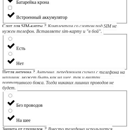
Батарейка крона
Встроенный аккумулятор
Слот для SIM-карты
?
Комплектам со слотом под SIM не
нужен телефон. Вставляете sim-карту и "в бой".
Есть
Нет
Петля антенна
?
Антенна, передающая сигнал с телефона на
наушник, может быть как на шее, так и внутри
портативного бокса. Тогда никаких лишних проводов не
будет.
Без проводов
На шее
Защита от глушилок
?
Вместо телефона используется