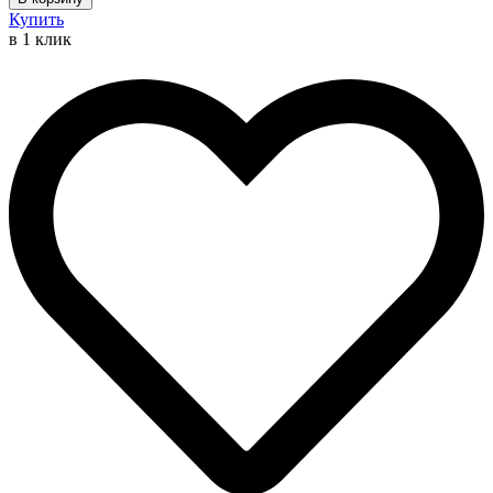
Bluetooth
Купить
BOX
в 1 клик
Sensitive
Plus
с
магнитными
микронаушниками
2
мм