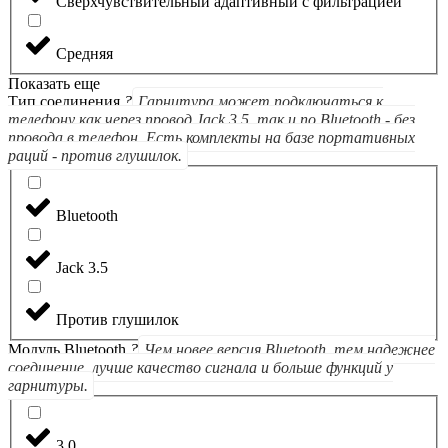
Сверхчувствительный адаптивный с фильтрацией
Средняя
Показать еще
Тип соединения
?
Гарнитура может подключаться к
телефону как через провод Jack 3.5, так и по Bluetooth - без
провода в телефон. Есть комплекты на базе портативных
раций - против глушилок.
Bluetooth
Jack 3.5
Против глушилок
Модуль Bluetooth
?
Чем новее версия Bluetooth, тем надежнее
соединение, лучше качество сигнала и больше функций у
гарнитуры.
3.0