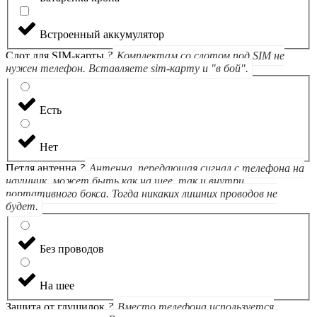
Встроенный аккумулятор
Слот для SIM-карты
?
Комплектам со слотом под SIM не
нужен телефон. Вставляете sim-карту и "в бой".
Есть
Нет
Петля антенна
?
Антенна, передающая сигнал с телефона на
наушник, может быть как на шее, так и внутри
портативного бокса. Тогда никаких лишних проводов не
будет.
Без проводов
На шее
Защита от глушилок
?
Вместо телефона используется