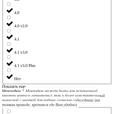
4.0
4.0 v2.0
4.1
4.1 v3.0
4.1 v3.0 Plus
Нет
Показать еще
Микрофон
?
Микрофон может быть как встроенный
(внутри корпуса гарнитуры), так и более чувствительный
выносной с кнопкой для подачи сигналов собеседнику (на
тонком проводе, крепится где Вам удобно)