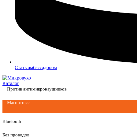
Стать амбассадором
Каталог
Против антимикронаушников
Магнитные
Bluetooth
Без проводов