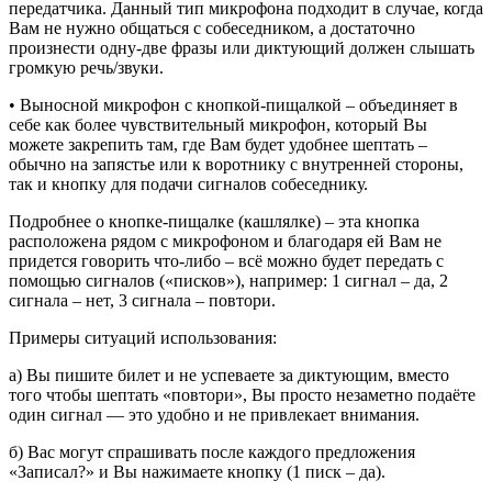
передатчика. Данный тип микрофона подходит в случае, когда
Вам не нужно общаться с собеседником, а достаточно
произнести одну-две фразы или диктующий должен слышать
громкую речь/звуки.
• Выносной микрофон с кнопкой-пищалкой – объединяет в
себе как более чувствительный микрофон, который Вы
можете закрепить там, где Вам будет удобнее шептать –
обычно на запястье или к воротнику с внутренней стороны,
так и кнопку для подачи сигналов собеседнику.
Подробнее о кнопке-пищалке (кашлялке) – эта кнопка
расположена рядом с микрофоном и благодаря ей Вам не
придется говорить что-либо – всё можно будет передать с
помощью сигналов («писков»), например: 1 сигнал – да, 2
сигнала – нет, 3 сигнала – повтори.
Примеры ситуаций использования:
а) Вы пишите билет и не успеваете за диктующим, вместо
того чтобы шептать «повтори», Вы просто незаметно подаёте
один сигнал — это удобно и не привлекает внимания.
б) Вас могут спрашивать после каждого предложения
«Записал?» и Вы нажимаете кнопку (1 писк – да).