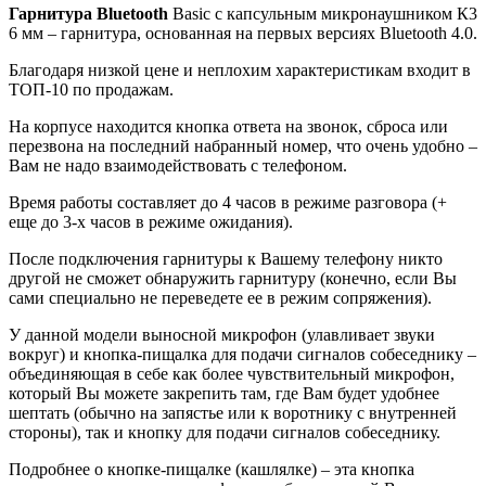
Гарнитура Bluetooth
Basic с капсульным микронаушником К3
6 мм – гарнитура, основанная на первых версиях Bluetooth 4.0.
Благодаря низкой цене и неплохим характеристикам входит в
ТОП-10 по продажам.
На корпусе находится кнопка ответа на звонок, сброса или
перезвона на последний набранный номер, что очень удобно –
Вам не надо взаимодействовать с телефоном.
Время работы составляет до 4 часов в режиме разговора (+
еще до 3-х часов в режиме ожидания).
После подключения гарнитуры к Вашему телефону никто
другой не сможет обнаружить гарнитуру (конечно, если Вы
сами специально не переведете ее в режим сопряжения).
У данной модели выносной микрофон (улавливает звуки
вокруг) и кнопка-пищалка для подачи сигналов собеседнику –
объединяющая в себе как более чувствительный микрофон,
который Вы можете закрепить там, где Вам будет удобнее
шептать (обычно на запястье или к воротнику с внутренней
стороны), так и кнопку для подачи сигналов собеседнику.
Подробнее о кнопке-пищалке (кашлялке) – эта кнопка