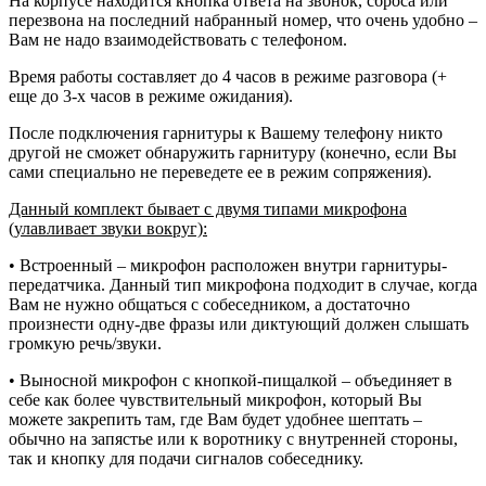
На корпусе находится кнопка ответа на звонок, сброса или
перезвона на последний набранный номер, что очень удобно –
Вам не надо взаимодействовать с телефоном.
Время работы составляет до 4 часов в режиме разговора (+
еще до 3-х часов в режиме ожидания).
После подключения гарнитуры к Вашему телефону никто
другой не сможет обнаружить гарнитуру (конечно, если Вы
сами специально не переведете ее в режим сопряжения).
Данный комплект бывает с двумя типами микрофона
(улавливает звуки вокруг):
• Встроенный – микрофон расположен внутри гарнитуры-
передатчика. Данный тип микрофона подходит в случае, когда
Вам не нужно общаться с собеседником, а достаточно
произнести одну-две фразы или диктующий должен слышать
громкую речь/звуки.
• Выносной микрофон с кнопкой-пищалкой – объединяет в
себе как более чувствительный микрофон, который Вы
можете закрепить там, где Вам будет удобнее шептать –
обычно на запястье или к воротнику с внутренней стороны,
так и кнопку для подачи сигналов собеседнику.