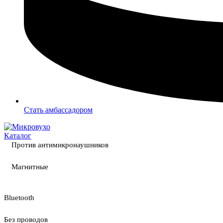
Стать амбассадором
Каталог
Против антимикронаушников
Магнитные
Bluetooth
Без проводов