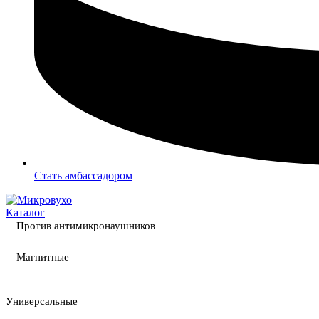
Стать амбассадором
Каталог
Против антимикронаушников
Магнитные
Универсальные