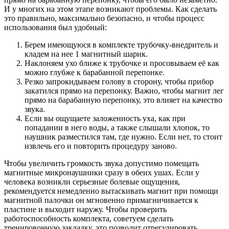
И у многих на этом этапе возникают проблемы. Как сделать
это правильно, максимально безопасно, и чтобы процесс
использования был удобный:
Берем имеющуюся в комплекте трубочку-внедритель и
кладем на нее 1 магнитный шарик.
Наклоняем ухо ближе к трубочке и просовываем её как
можно глубже к барабанной перепонке.
Резко запрокидываем голову в сторону, чтобы прибор
закатился прямо на перепонку. Важно, чтобы магнит лег
прямо на барабанную перепонку, это влияет на качество
звука.
Если вы ощущаете заложенность уха, как при
попадании в него воды, а также слышали хлопок, то
наушник разместился там, где нужно. Если нет, то стоит
извлечь его и повторить процедуру заново.
Чтобы увеличить громкость звука допустимо помещать
магнитные микронаушники сразу в обеих ушах. Если у
человека возникли серьезные болевые ощущения,
рекомендуется немедленно вытаскивать магнит при помощи
магнитной палочки он мгновенно примагничивается к
пластине и выходит наружу. Чтобы проверить
работоспособность комплекта, советуем сделать
тренировочную закладку, это позволит отрегулировать