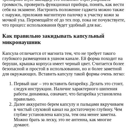
громкость, проверить функционал прибора, понять, как вести
себя на экзамене. Настроить положение гаджета можно также
с наружи, приложив магнитную палочку к участку кожи за
мочкой уха. Перемещайте её до тех пор, пока не почувствуете,
что процесс использования будет удобный для вас.
Как правильно закидывать капсульный
микронаушник
Капсула отличается от магнита тем, что не требует такого
глубокого размещения в ушном канале. Ей форма походит на
беруши, крышка корпуса имеет черный цвет. Считается более
безопасной и простой в использовании, но и более заметной
для окружающих. Вставить капсулу такой формы очень легко:
Первый шаг – это вставить батарейку. Делать это стоит,
следуя инструкции. Наличие характерного шипения
работы динамика, означает, что батарейка установлена
правильно.
Далее аккуратно берем капсулу и пальцами вкручиваем
в чистый слуховой канал на достаточную глубину. Чем
глубже установлена капсула, тем она менее заметна.
Можно брать за леску, это не антенна, как многие
думают.