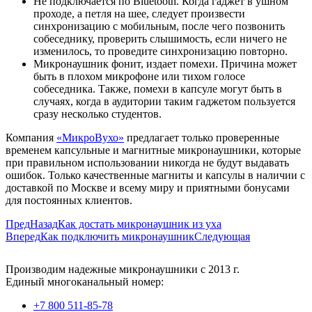
Не подключается по Bluetooth. Когда гаджет в ушном
проходе, а петля на шее, следует произвести
синхронизацию с мобильным, после чего позвонить
собеседнику, проверить слышимость, если ничего не
изменилось, то проведите синхронизацию повторно.
Микронаушник фонит, издает помехи. Причина может
быть в плохом микрофоне или тихом голосе
собеседника. Также, помехи в капсуле могут быть в
случаях, когда в аудитории таким гаджетом пользуется
сразу несколько студентов.
Компания
«МикроВухо»
предлагает только проверенные
временем капсульные и магнитные микронаушники, которые
при правильном использовании никогда не будут выдавать
ошибок. Только качественные магниты и капсулы в наличии с
доставкой по Москве и всему миру и приятными бонусами
для постоянных клиентов.
Пред
Назад
Как достать микронаушник из уха
Вперед
Как подключить микронаушник
Следующая
Производим надежные микронаушники с 2013 г.
Единый многоканальный номер:
+7 800 511-85-78