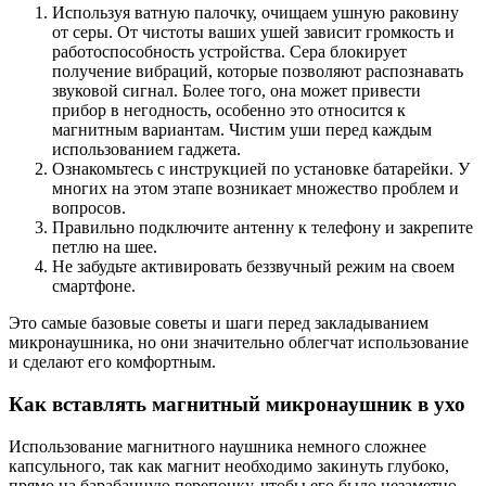
Используя ватную палочку, очищаем ушную раковину
от серы. От чистоты ваших ушей зависит громкость и
работоспособность устройства. Сера блокирует
получение вибраций, которые позволяют распознавать
звуковой сигнал. Более того, она может привести
прибор в негодность, особенно это относится к
магнитным вариантам. Чистим уши перед каждым
использованием гаджета.
Ознакомьтесь с инструкцией по установке батарейки. У
многих на этом этапе возникает множество проблем и
вопросов.
Правильно подключите антенну к телефону и закрепите
петлю на шее.
Не забудьте активировать беззвучный режим на своем
смартфоне.
Это самые базовые советы и шаги перед закладыванием
микронаушника, но они значительно облегчат использование
и сделают его комфортным.
Как вставлять магнитный микронаушник в ухо
Использование магнитного наушника немного сложнее
капсульного, так как магнит необходимо закинуть глубоко,
прямо на барабанную перепонку, чтобы его было незаметно.