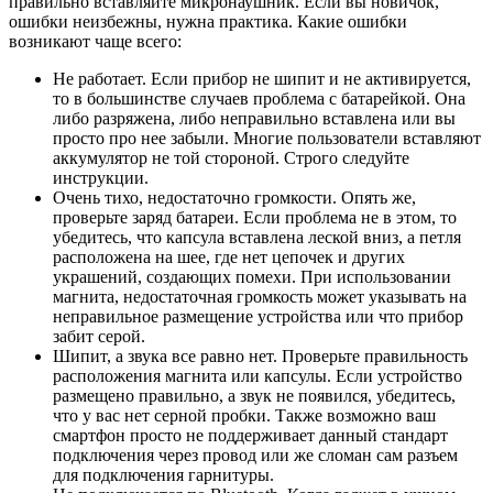
правильно вставляйте микронаушник. Если вы новичок,
ошибки неизбежны, нужна практика. Какие ошибки
возникают чаще всего:
Не работает. Если прибор не шипит и не активируется,
то в большинстве случаев проблема с батарейкой. Она
либо разряжена, либо неправильно вставлена или вы
просто про нее забыли. Многие пользователи вставляют
аккумулятор не той стороной. Строго следуйте
инструкции.
Очень тихо, недостаточно громкости. Опять же,
проверьте заряд батареи. Если проблема не в этом, то
убедитесь, что капсула вставлена леской вниз, а петля
расположена на шее, где нет цепочек и других
украшений, создающих помехи. При использовании
магнита, недостаточная громкость может указывать на
неправильное размещение устройства или что прибор
забит серой.
Шипит, а звука все равно нет. Проверьте правильность
расположения магнита или капсулы. Если устройство
размещено правильно, а звук не появился, убедитесь,
что у вас нет серной пробки. Также возможно ваш
смартфон просто не поддерживает данный стандарт
подключения через провод или же сломан сам разъем
для подключения гарнитуры.