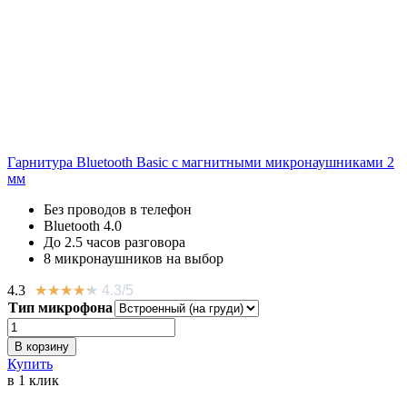
Гарнитура Bluetooth Basic с магнитными микронаушниками 2
мм
Без проводов в телефон
Bluetooth 4.0
До 2.5 часов разговора
8 микронаушников на выбор
4.3
★
★
★
★
★
4.3/5
Тип микрофона
Количество
Гарнитура
В корзину
Bluetooth
Купить
Basic
в 1 клик
с
магнитными