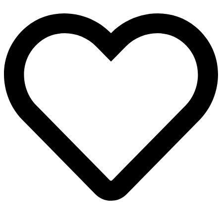
микронаушниками
2
мм