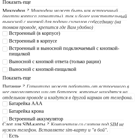
Показать еще
Микрофон
?
Микрофон может быть как встроенный
(внутри корпуса гарнитуры), так и более чувствительный
выносной с кнопкой для подачи сигналов собеседнику (на
тонком проводе, крепится где Вам удобно)
Встроенный (в корпусе)
Встроенный в корпусе
Встроенный и выносной подключаемый с кнопкой-
пищалкой
Выносной с кнопкой ответа (только рации)
Выносной с кнопкой-пищалкой
Показать еще
Питание
?
Гарнитура может работать от встроенного в
нее аккумулятора или от батареек, которые находятся на
отдельном проводе и кладутся в другой карман от телефона.
Батарейка ААА
Батарейка крона
Встроенный аккумулятор
Слот для SIM-карты
?
Комплектам со слотом под SIM не
нужен телефон. Вставляете sim-карту и "в бой".
Есть