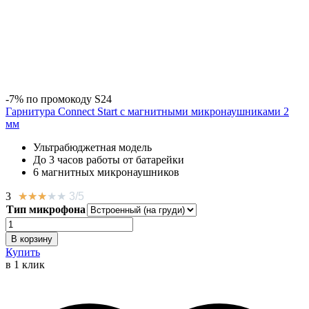
-7% по промокоду S24
Гарнитура Connect Start с магнитными микронаушниками 2
мм
Ультрабюджетная модель
До 3 часов работы от батарейки
6 магнитных микронаушников
3
★
★
★
★
★
3/5
Тип микрофона
Количество
Гарнитура
В корзину
Connect
Купить
Start
в 1 клик
с
магнитными
микронаушниками