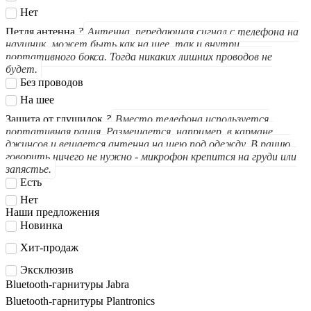
Нет
Петля антенна
?
Антенна, передающая сигнал с телефона на
наушник, может быть как на шее, так и внутри
портативного бокса. Тогда никаких лишних проводов не
будет.
Без проводов
На шее
Защита от глушилок
?
Вместо телефона используется
портативная рация. Размещается, например, в кармане
джинсов и вешается антенна на шею под одежду. В рацию
говорить ничего не нужно - микрофон крепится на груди или
запястье.
Есть
Нет
Наши предложения
Новинка
Хит-продаж
Эксклюзив
Bluetooth-гарнитуры Jabra
Bluetooth-гарнитуры Plantronics