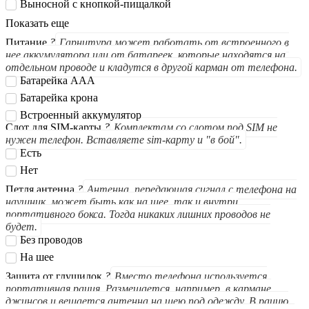
Выносной с кнопкой-пищалкой
Показать еще
Питание
?
Гарнитура может работать от встроенного в
нее аккумулятора или от батареек, которые находятся на
отдельном проводе и кладутся в другой карман от телефона.
Батарейка ААА
Батарейка крона
Встроенный аккумулятор
Слот для SIM-карты
?
Комплектам со слотом под SIM не
нужен телефон. Вставляете sim-карту и "в бой".
Есть
Нет
Петля антенна
?
Антенна, передающая сигнал с телефона на
наушник, может быть как на шее, так и внутри
портативного бокса. Тогда никаких лишних проводов не
будет.
Без проводов
На шее
Защита от глушилок
?
Вместо телефона используется
портативная рация. Размещается, например, в кармане
джинсов и вешается антенна на шею под одежду. В рацию